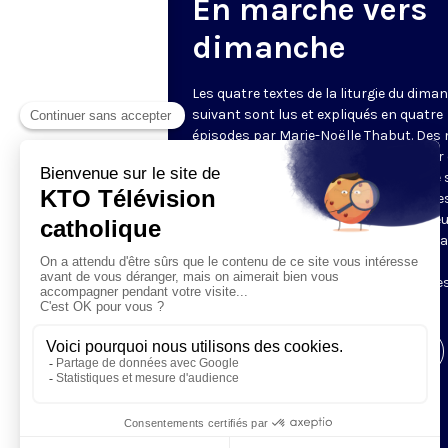
En marche vers
dimanche
Les quatre textes de la liturgie du dima
suivant sont lus et expliqués en quatre
épisodes par Marie-Noëlle Thabut. Des
simples et lumineux pour aller au cœur 
Révélation biblique, entrer dans ce que 
Luc appelle « l’intelligence des Écritures
Chaque jour, vivez avec la Parole de Dieu
Lundi, la première lecture ; mardi, le ps
mercredi, la deuxième lecture ; jeudi,
l’Évangile ; vendredi, les quatre épisodes
suite.
Visiter la page de l'émission