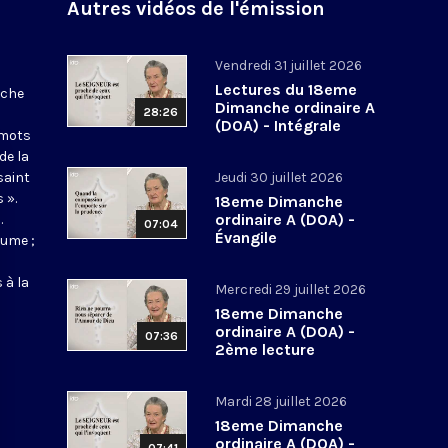
Autres vidéos de l'émission
Vendredi 31 juillet 2026
Lectures du 18eme
nche
Dimanche ordinaire A
28:26
(DOA) - Intégrale
 mots
de la
saint
Jeudi 30 juillet 2026
 ».
18eme Dimanche
ordinaire A (DOA) -
.
07:04
Évangile
aume ;
 à la
Mercredi 29 juillet 2026
18eme Dimanche
ordinaire A (DOA) -
07:36
2ème lecture
Mardi 28 juillet 2026
18eme Dimanche
ordinaire A (DOA) -
07:41