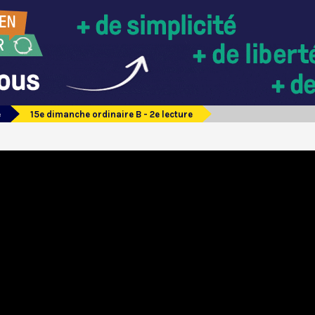
e
15e dimanche ordinaire B - 2e lecture