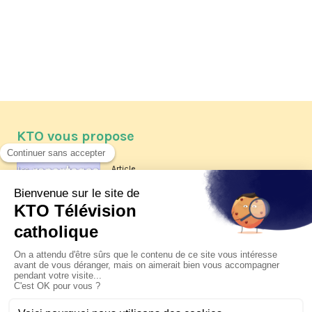
KTO vous propose
Article
Les reportages d'été 2026 de KTO
Article
La visite pastorale du pape Léon
XIV à Assise à suivre sur KTO le
jeudi 6 août
Article