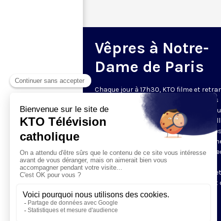
Vêpres à Notre-
Dame de Paris
Chaque jour à 17h30, KTO filme et retr
les Vêpres depuis Notre-Dame de Paris
rouverte. Les Vêpres font partie des He
de l’Office divin, c’est la prière solennel
soir. L’office de Vêpres comprend, aprè
l’introduction, une hymne, deux Psaum
Cantique du Nouveau Testament, une le
brève, le chant d’actions de grâces du
Magnificat, les prières d’intercession e
brève oraison. Les textes des Vêpres et 
messe sont presque toujours ceux
qu’indiquent le site
www.aelf.org
.