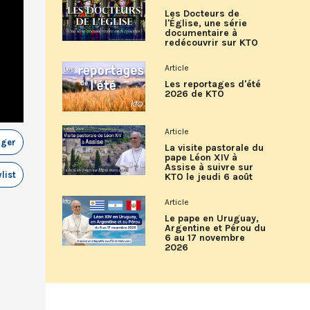
Les Docteurs de
l'Église, une série
documentaire à
redécouvrir sur KTO
Article
Les reportages d'été
2026 de KTO
Article
ager
La visite pastorale du
pape Léon XIV à
Assise à suivre sur
list
KTO le jeudi 6 août
Article
Le pape en Uruguay,
Argentine et Pérou du
6 au 17 novembre
2026