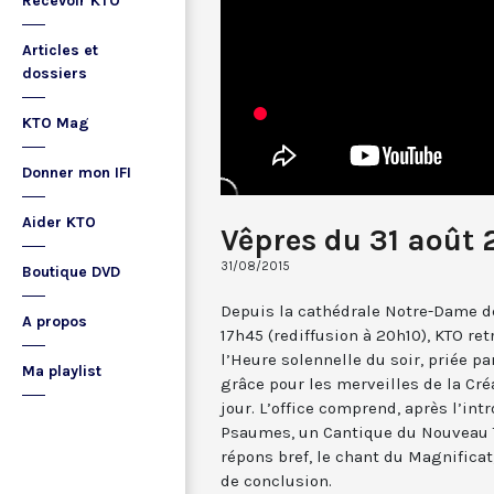
Recevoir KTO
Articles et
dossiers
KTO Mag
Donner mon IFI
Aider KTO
Vêpres du 31 août 
31/08/2015
Boutique DVD
Depuis la cathédrale Notre-Dame de
A propos
17h45 (rediffusion à 20h10), KTO ret
l’Heure solennelle du soir, priée pa
Ma playlist
grâce pour les merveilles de la Cré
jour. L’office comprend, après l’in
Psaumes, un Cantique du Nouveau T
répons bref, le chant du Magnificat,
de conclusion.