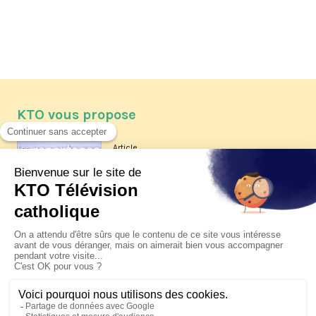
KTO vous propose
Article
Les reportages d'été 2026 de KTO
Article
La visite pastorale du pape Léon
XIV à Assise à suivre sur KTO le
jeudi 6 août
Article
Le pape en Uruguay, Argentine et
Pérou du 6 au 17 novembre 2026