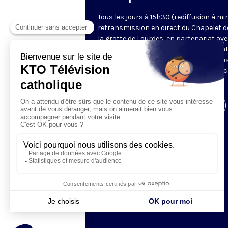
Tous les jours à 15h30 (rediffusion à min
retransmission en direct du Chapelet d
la grotte de Lourdes, en partenariat ave
Sanctuaires. Chaque jour, l'une des qua
méditations des mystères du Rosaire e
proposée en communion de prière avec
pèlerins à Lourdes.
Visiter la page de l'émission