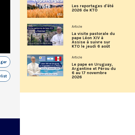
Les reportages d'été
2026 de KTO
Article
La visite pastorale du
pape Léon XIV à
Assise à suivre sur
KTO le jeudi 6 août
Article
ager
Le pape en Uruguay,
Argentine et Pérou du
6 au 17 novembre
list
2026