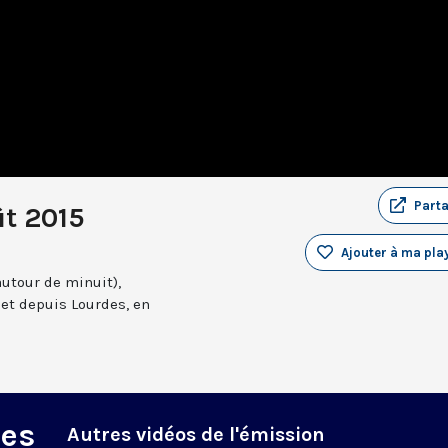
Part
ût 2015
Ajouter à ma play
autour de minuit),
et depuis Lourdes, en
des
Autres vidéos de l'émission