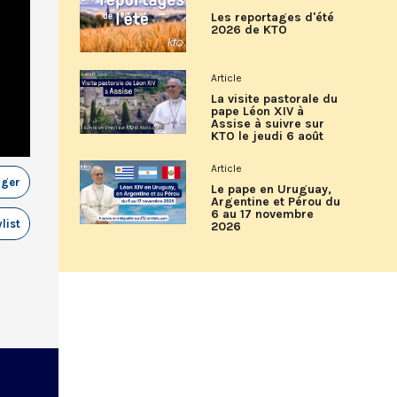
Les reportages d'été
2026 de KTO
Article
La visite pastorale du
pape Léon XIV à
Assise à suivre sur
KTO le jeudi 6 août
Article
ager
Le pape en Uruguay,
Argentine et Pérou du
6 au 17 novembre
list
2026