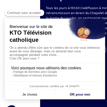
Tous les jours à 15h30 (rediffusion à min
retransmission en direct du Chapelet d
la grotte de Lourdes, en partenariat ave
Sanctuaires. Chaque jour, l'une des qua
méditations des mystères du Rosaire e
proposée en communion de prière avec
pèlerins à Lourdes.
Visiter la page de l'émission