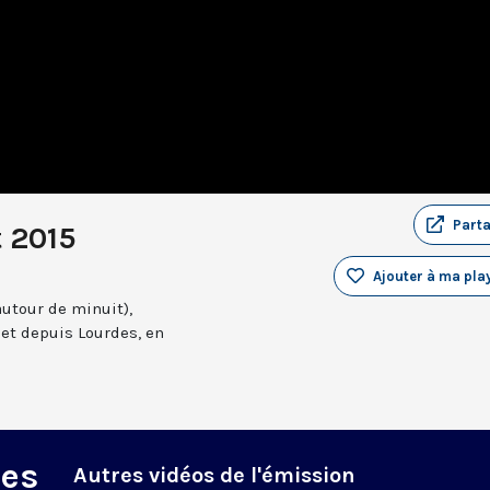
Part
t 2015
Ajouter à ma play
autour de minuit),
et depuis Lourdes, en
des
Autres vidéos de l'émission