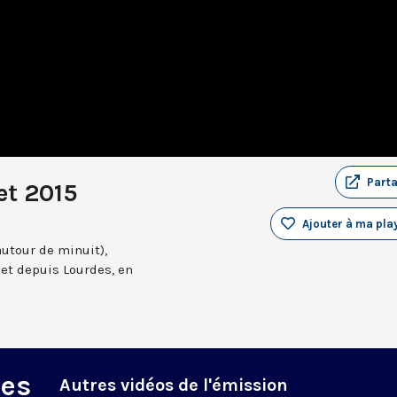
Part
et 2015
Ajouter à ma play
autour de minuit),
et depuis Lourdes, en
des
Autres vidéos de l'émission