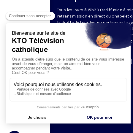
Tous les jours à 15h30 (rediffusion à min
retransmission en direct du Chapelet d
la grotte de Lourdes, en partenariat ave
Sanctuaires. Chaque jour, l'une des qua
méditations des mystères du Rosaire e
proposée en communion de prière avec
pèlerins à Lourdes.
Visiter la page de l'émission