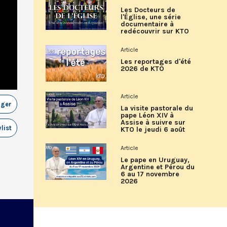
Les Docteurs de
l'Église, une série
documentaire à
redécouvrir sur KTO
Article
Les reportages d'été
2026 de KTO
Article
ager
La visite pastorale du
pape Léon XIV à
Assise à suivre sur
list
KTO le jeudi 6 août
Article
Le pape en Uruguay,
Argentine et Pérou du
6 au 17 novembre
2026