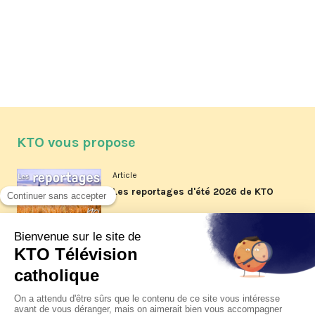
KTO vous propose
Article
Les reportages d'été 2026 de KTO
Article
La visite pastorale du pape Léon
XIV à Assise à suivre sur KTO le
jeudi 6 août
Article