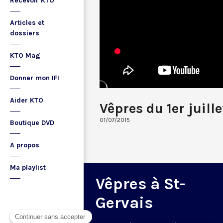
Recevoir KTO
Articles et
dossiers
KTO Mag
Donner mon IFI
Aider KTO
Vêpres du 1er juill
01/07/2015
Boutique DVD
A propos
Ma playlist
Vêpres à St-
Gervais