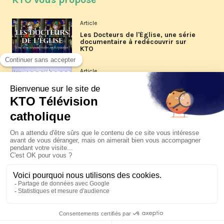
Article
Les Docteurs de l'Église, une série
documentaire à redécouvrir sur
KTO
Article
Les reportages d'été 2026 de KTO
Article
La visite pastorale du pape Léon
XIV à Assise à suivre sur KTO le
jeudi 6 août
Article
Le pape en Uruguay, Argentine et
Pérou du 6 au 17 novembre 2026