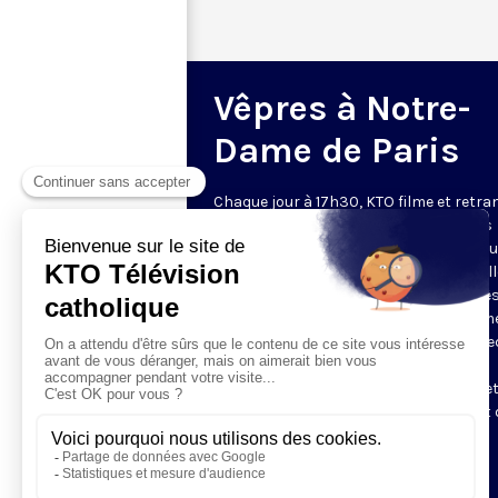
Vêpres à Notre-
Dame de Paris
Chaque jour à 17h30, KTO filme et retr
les Vêpres depuis Notre-Dame de Paris
rouverte. Les Vêpres font partie des He
de l’Office divin, c’est la prière solennel
soir. L’office de Vêpres comprend, aprè
l’introduction, une hymne, deux Psaum
Cantique du Nouveau Testament, une le
brève, le chant d’actions de grâces du
Magnificat, les prières d’intercession e
brève oraison. Les textes des Vêpres et 
messe sont presque toujours ceux
qu’indiquent le site
www.aelf.org
.