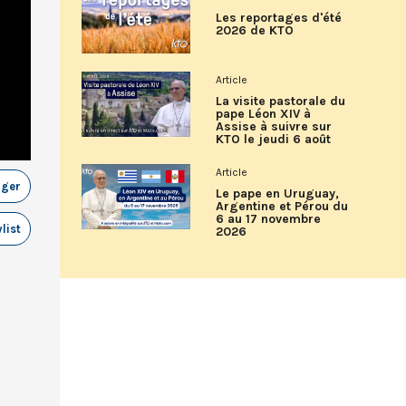
Les reportages d'été
2026 de KTO
Article
La visite pastorale du
pape Léon XIV à
Assise à suivre sur
KTO le jeudi 6 août
Article
ager
Le pape en Uruguay,
Argentine et Pérou du
6 au 17 novembre
list
2026