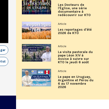
Les Docteurs de
l'Église, une série
documentaire à
redécouvrir sur KTO
Article
Les reportages d'été
2026 de KTO
Article
ager
La visite pastorale du
pape Léon XIV à
Assise à suivre sur
list
KTO le jeudi 6 août
Article
Le pape en Uruguay,
Argentine et Pérou du
6 au 17 novembre
2026