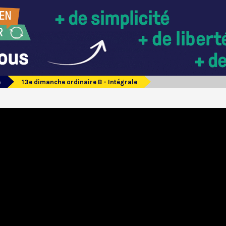
e
13e dimanche ordinaire B - Intégrale