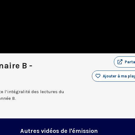
Part
aire B -
Ajouter à ma play
e l’intégralité des lectures du
année B.
Autres vidéos de l'émission