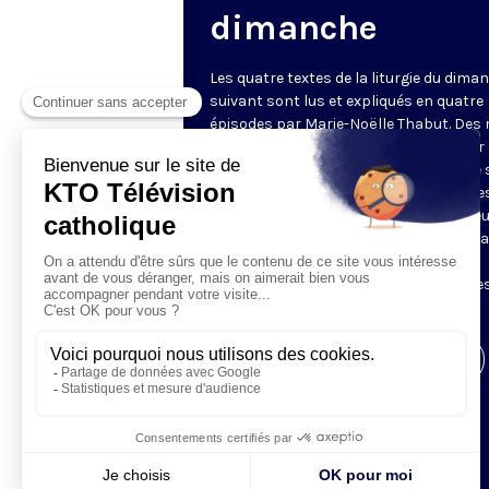
dimanche
Les quatre textes de la liturgie du dima
suivant sont lus et expliqués en quatre
épisodes par Marie-Noëlle Thabut. Des
simples et lumineux pour aller au cœur 
Révélation biblique, entrer dans ce que 
Luc appelle « l’intelligence des Écritures
Chaque jour, vivez avec la Parole de Dieu
Lundi, la première lecture ; mardi, le ps
mercredi, la deuxième lecture ; jeudi,
l’Évangile ; vendredi, les quatre épisodes
suite.
Visiter la page de l'émission