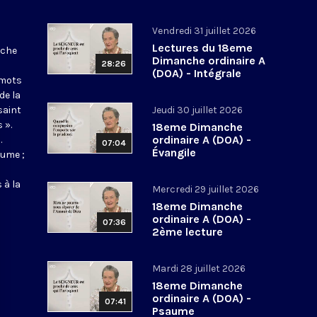
Vendredi 31 juillet 2026
Lectures du 18eme
nche
Dimanche ordinaire A
28:26
(DOA) - Intégrale
 mots
de la
saint
Jeudi 30 juillet 2026
 ».
18eme Dimanche
ordinaire A (DOA) -
.
07:04
Évangile
aume ;
 à la
Mercredi 29 juillet 2026
18eme Dimanche
ordinaire A (DOA) -
07:36
2ème lecture
Mardi 28 juillet 2026
18eme Dimanche
ordinaire A (DOA) -
07:41
Psaume