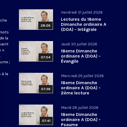
Vendredi 31 juillet 2026
Lectures du 18eme
nche
Dimanche ordinaire A
28:26
(DOA) - Intégrale
 mots
de la
saint
Jeudi 30 juillet 2026
 ».
18eme Dimanche
ordinaire A (DOA) -
.
07:04
Évangile
aume ;
 à la
Mercredi 29 juillet 2026
18eme Dimanche
ordinaire A (DOA) -
07:36
2ème lecture
Mardi 28 juillet 2026
18eme Dimanche
ordinaire A (DOA) -
07:41
Psaume