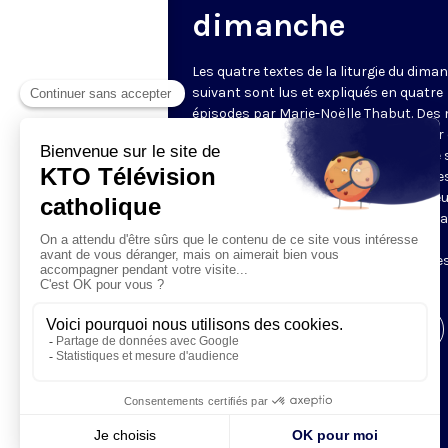
dimanche
Les quatre textes de la liturgie du dima
suivant sont lus et expliqués en quatre
épisodes par Marie-Noëlle Thabut. Des
simples et lumineux pour aller au cœur 
Révélation biblique, entrer dans ce que 
Luc appelle « l’intelligence des Écritures
Chaque jour, vivez avec la Parole de Dieu
Lundi, la première lecture ; mardi, le ps
mercredi, la deuxième lecture ; jeudi,
l’Évangile ; vendredi, les quatre épisodes
suite.
Visiter la page de l'émission