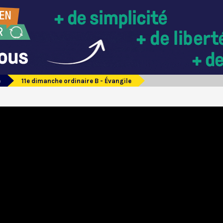
e
11e dimanche ordinaire B - Évangile