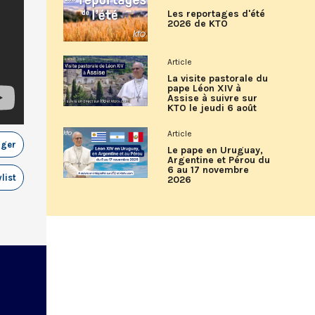
Les reportages d'été
2026 de KTO
Article
La visite pastorale du
pape Léon XIV à
Assise à suivre sur
KTO le jeudi 6 août
Article
ager
Le pape en Uruguay,
Argentine et Pérou du
6 au 17 novembre
list
2026