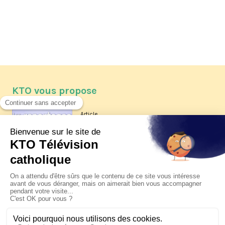
KTO vous propose
Article
Les reportages d'été 2026 de KTO
Article
La visite pastorale du pape Léon
XIV à Assise à suivre sur KTO le
jeudi 6 août
Article
Le pape en Uruguay, Argentine et