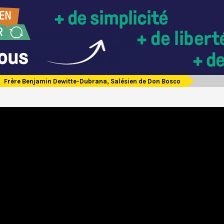
Frère Benjamin Dewitte-Dubrana, Salésien de Don Bosco