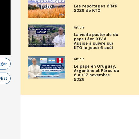
Les reportages d'été
2026 de KTO
Article
La visite pastorale du
pape Léon XIV à
Assise à suivre sur
KTO le jeudi 6 août
Article
ager
Le pape en Uruguay,
Argentine et Pérou du
6 au 17 novembre
list
2026