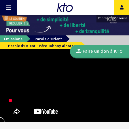
Contenu sponsorisé
Émissions
Parole d’Orient
Parole d’Orient - Père Johnny Albotane
Faire un don à KTO