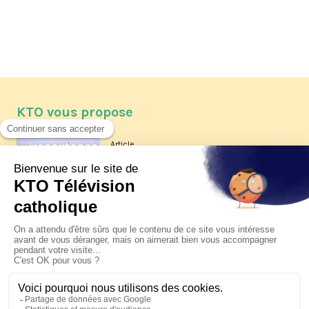
KTO vous propose
Article
Les reportages d'été 2026 de KTO
Article
La visite pastorale du pape Léon
XIV à Assise à suivre sur KTO le
jeudi 6 août
Article
Le pape en Uruguay, Argentine et
Pérou du 6 au 17 novembre 2026