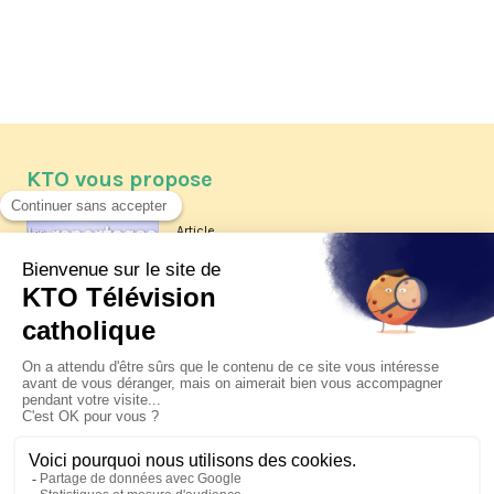
KTO vous propose
Article
Les reportages d'été 2026 de KTO
Article
La visite pastorale du pape Léon
XIV à Assise à suivre sur KTO le
jeudi 6 août
Article
Le pape en Uruguay, Argentine et
Pérou du 6 au 17 novembre 2026