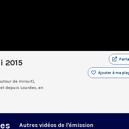
Part
i 2015
Ajouter à ma play
autour de minuit),
et depuis Lourdes, en
des
Autres vidéos de l'émission