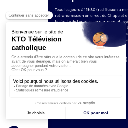
Tous les jours à 15h30 (rediffusion à min
retransmission en direct du Chapelet d
la grotte de Lourdes, en partenariat ave
Sanctuaires. Chaque jour, l'une des qua
méditations des mystères du Rosaire e
proposée en communion de prière avec
pèlerins à Lourdes.
Visiter la page de l'émission