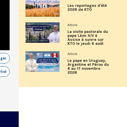
Les reportages d'été
2026 de KTO
Article
La visite pastorale du
pape Léon XIV à
Assise à suivre sur
KTO le jeudi 6 août
Article
ager
Le pape en Uruguay,
Argentine et Pérou du
6 au 17 novembre
list
2026