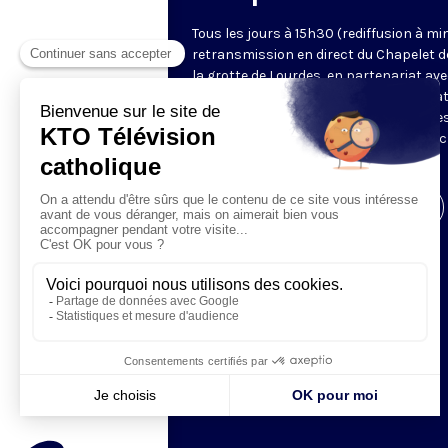
Tous les jours à 15h30 (rediffusion à min
retransmission en direct du Chapelet d
la grotte de Lourdes, en partenariat ave
Sanctuaires. Chaque jour, l'une des qua
méditations des mystères du Rosaire e
proposée en communion de prière avec
pèlerins à Lourdes.
Visiter la page de l'émission