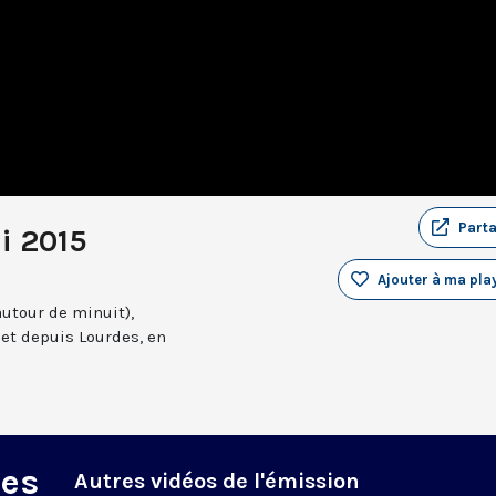
Part
i 2015
Ajouter à ma play
autour de minuit),
et depuis Lourdes, en
des
Autres vidéos de l'émission