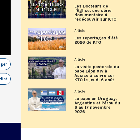
Les Docteurs de
l'Église, une série
documentaire à
redécouvrir sur KTO
Article
Les reportages d'été
2026 de KTO
Article
ager
La visite pastorale du
pape Léon XIV à
Assise à suivre sur
list
KTO le jeudi 6 août
Article
Le pape en Uruguay,
Argentine et Pérou du
6 au 17 novembre
2026