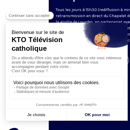
Tous les jours à 15h30 (rediffusion à min
retransmission en direct du Chapelet d
la grotte de Lourdes, en partenariat ave
Sanctuaires. Chaque jour, l'une des qua
méditations des mystères du Rosaire e
proposée en communion de prière avec
pèlerins à Lourdes.
Visiter la page de l'émission