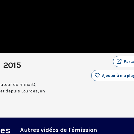
Part
i 2015
Ajouter à ma play
autour de minuit),
et depuis Lourdes, en
des
Autres vidéos de l'émission