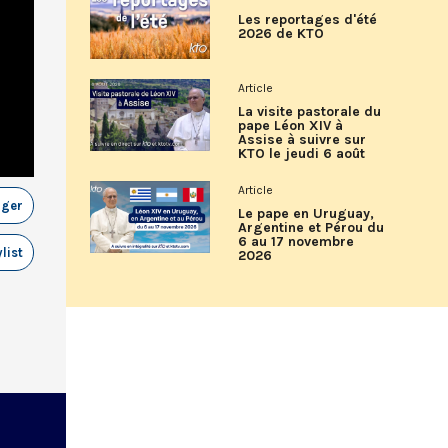
Les reportages d'été
2026 de KTO
Article
La visite pastorale du
pape Léon XIV à
Assise à suivre sur
KTO le jeudi 6 août
Article
ager
Le pape en Uruguay,
Argentine et Pérou du
6 au 17 novembre
list
2026