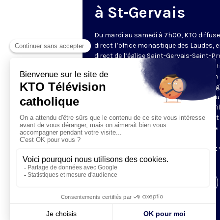
à St-Gervais
Du mardi au samedi à 7h00, KTO diffuse
direct l’office monastique des Laudes, 
direct de l’église Saint-Gervais-Saint-Pr
(Paris IVe), avec les Fraternités Monas
de Jérusalem. Les Laudes – dont le nom
dérivé du terme latin qui signifie "louang
sont d’abord la prière de louange qui ou
journée pour remercier Dieu du don qu’i
fait de ce jour nouveau, et le placer tout
entier sous son regard. Mais son heure
matinale éveille aussi le souvenir de la
Résurrection du Seigneur, "soleil levant
nous visiter" (Lc 1,28).
Visiter la page de l'émission