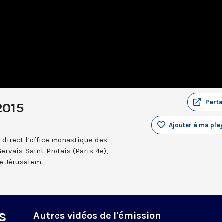
Part
2015
Ajouter à ma play
 direct l’office monastique des
Gervais-Saint-Protais (Paris 4e),
e Jérusalem.
s
Autres vidéos de l'émission