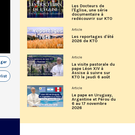
Les Docteurs de
l'Église, une série
documentaire à
redécouvrir sur KTO
Article
Les reportages d'été
2026 de KTO
Article
ager
La visite pastorale du
pape Léon XIV à
Assise à suivre sur
list
KTO le jeudi 6 août
Article
Le pape en Uruguay,
Argentine et Pérou du
6 au 17 novembre
2026