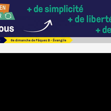
e
6e dimanche de Pâques B - Évangile