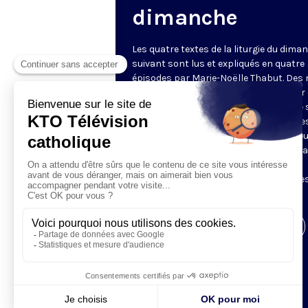
dimanche
Les quatre textes de la liturgie du dima
suivant sont lus et expliqués en quatre
épisodes par Marie-Noëlle Thabut. Des
simples et lumineux pour aller au cœur 
Révélation biblique, entrer dans ce que 
Luc appelle « l’intelligence des Écritures
Chaque jour, vivez avec la Parole de Dieu
Lundi, la première lecture ; mardi, le ps
mercredi, la deuxième lecture ; jeudi,
l’Évangile ; vendredi, les quatre épisodes
suite.
Visiter la page de l'émission