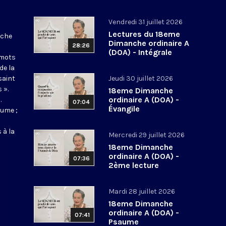
Vendredi 31 juillet 2026
Lectures du 18eme
nche
Dimanche ordinaire A
28:26
(DOA) - Intégrale
 mots
de la
saint
Jeudi 30 juillet 2026
 ».
18eme Dimanche
ordinaire A (DOA) -
.
07:04
Évangile
aume ;
 à la
Mercredi 29 juillet 2026
18eme Dimanche
ordinaire A (DOA) -
07:36
2ème lecture
Mardi 28 juillet 2026
18eme Dimanche
ordinaire A (DOA) -
07:41
Psaume