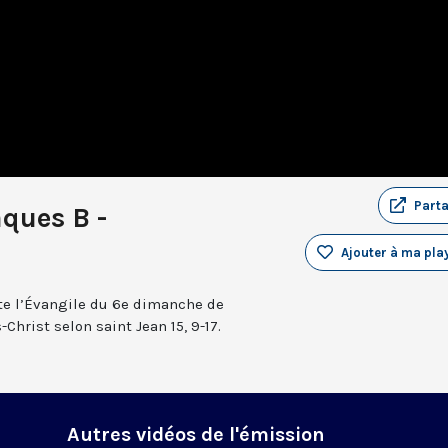
Part
ques B -
Ajouter à ma play
te l’Évangile du 6e dimanche de
Christ selon saint Jean 15, 9-17.
Autres vidéos de l'émission