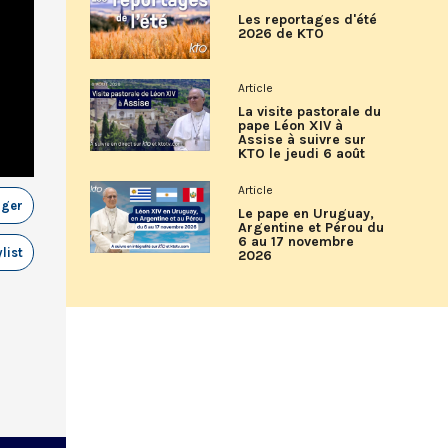
Les reportages d'été
2026 de KTO
Article
La visite pastorale du
pape Léon XIV à
Assise à suivre sur
KTO le jeudi 6 août
Article
ager
Le pape en Uruguay,
Argentine et Pérou du
6 au 17 novembre
list
2026