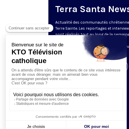
Terra Santa New
Actualité des communautés chrétienne
Terre Sainte. Les reportages et intervie
sont réalisés tout au long de la semain
le Centre des Médias de la Custodie
Franciscaine de Terre Sainte. En parten
avec le Franciscan Media Center.
Visiter la page de l'émission