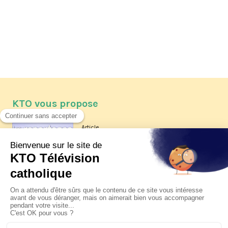
KTO vous propose
Article
Les reportages d'été 2026 de KTO
Article
La visite pastorale du pape Léon
XIV à Assise à suivre sur KTO le
jeudi 6 août
Article