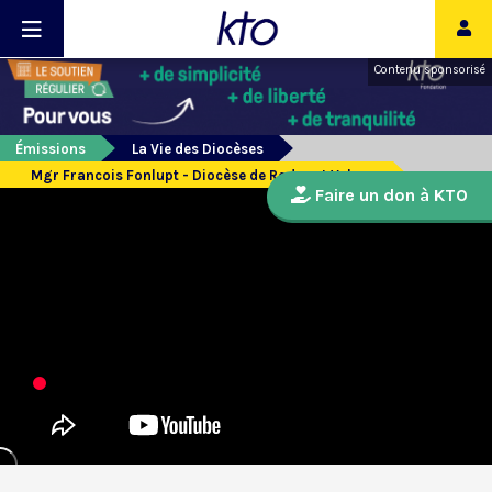
Contenu sponsorisé
Émissions
La Vie des Diocèses
Mgr Francois Fonlupt - Diocèse de Rodez et Vabres
Faire un don à KTO