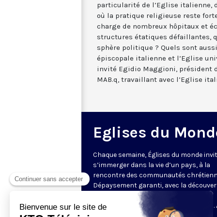
particularité de l’Eglise italienne,
où la pratique religieuse reste forte
charge de nombreux hôpitaux et éco
structures étatiques défaillantes, 
sphère politique ? Quels sont aussi
épiscopale italienne et l’Eglise un
invité Egidio Maggioni, président
MAB.q, travaillant avec l’Eglise ital
Eglises du Mond
Chaque semaine, Églises du monde invit
s’immerger dans la vie d’un pays, à la
rencontre des communautés chrétienn
Dépaysement garanti, avec la découver
des spécificités et du rayonnement de
l’Église catholique ou de ses difficultés.
delà de l’actualité, il s’agit aussi de