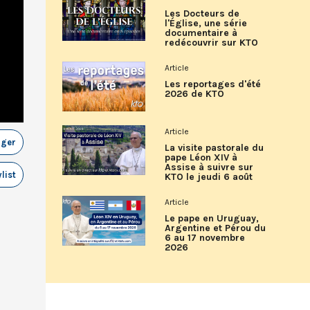
Les Docteurs de
l'Église, une série
documentaire à
redécouvrir sur KTO
Article
Les reportages d'été
2026 de KTO
Article
ager
La visite pastorale du
pape Léon XIV à
Assise à suivre sur
list
KTO le jeudi 6 août
Article
Le pape en Uruguay,
Argentine et Pérou du
6 au 17 novembre
2026