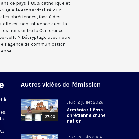
 dans ce pays à 80% catholique et
 ? Quelle est sa vitalité ? En
les chrétiennes, face à des
quelle est son influence dans la
 les liens entre la Conférence
iverselle ? Décryptage avec notre
 de l’agence de communication
ienne.
e
Autres vidéos de l'émission
e à
Jeudi 2 juillet 2026
Arménie : l’âme
es.
chrétienne d’une
27:00
te
nation
 Au-
Jeudi 25 juin 2026