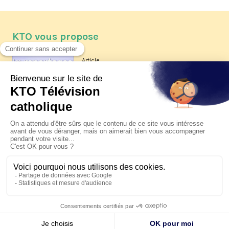
KTO vous propose
Article
Les reportages d'été 2026 de KTO
Article
La visite pastorale du pape Léon
XIV à Assise à suivre sur KTO le
jeudi 6 août
Article
Le pape en Uruguay, Argentine et
Pérou du 6 au 17 novembre 2026
© KTO 2026 —
Contact
—
Mentions légales