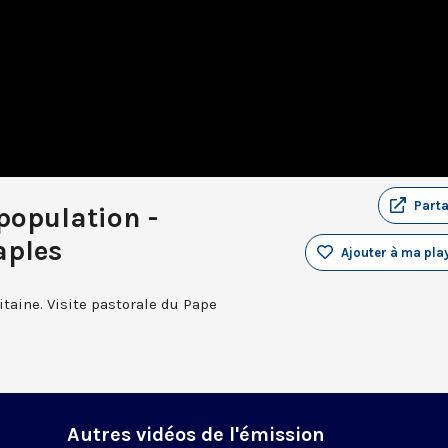
Part
population -
aples
Ajouter à ma play
taine. Visite pastorale du Pape
e
Autres vidéos de l'émission