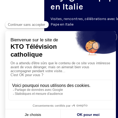
en Italie
V
isites, rencontres, célébrations avec l
Pape en Italie
Visiter la page de l'émission