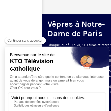
Vêpres à Notre-
Dame de Paris
Chaque jour à 17h30, KTO filme et retr
les Vêpres depuis Notre-Dame de Paris
rouverte. Les Vêpres font partie des He
de l’Office divin, c’est la prière solennel
soir. L’office de Vêpres comprend, aprè
l’introduction, une hymne, deux Psaum
Cantique du Nouveau Testament, une le
brève, le chant d’actions de grâces du
Magnificat, les prières d’intercession e
brève oraison. Les textes des Vêpres et 
messe sont presque toujours ceux
qu’indiquent le site
www.aelf.org
.