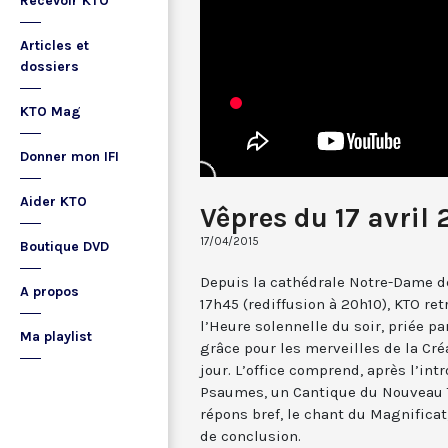
Recevoir KTO
Articles et
dossiers
KTO Mag
Donner mon IFI
Aider KTO
Vêpres du 17 avril 
17/04/2015
Boutique DVD
Depuis la cathédrale Notre-Dame de
A propos
17h45 (rediffusion à 20h10), KTO ret
l’Heure solennelle du soir, priée pa
Ma playlist
grâce pour les merveilles de la Cré
jour. L’office comprend, après l’in
Psaumes, un Cantique du Nouveau T
répons bref, le chant du Magnificat,
de conclusion.