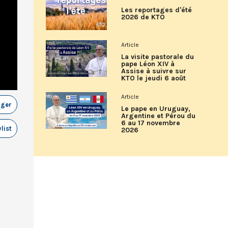
Les reportages d'été
2026 de KTO
Article
La visite pastorale du
pape Léon XIV à
Assise à suivre sur
KTO le jeudi 6 août
Article
ager
Le pape en Uruguay,
Argentine et Pérou du
6 au 17 novembre
list
2026