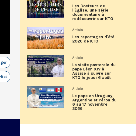
Les Docteurs de
l'Église, une série
documentaire à
redécouvrir sur KTO
Article
Les reportages d'été
2026 de KTO
Article
ager
La visite pastorale du
pape Léon XIV à
Assise à suivre sur
list
KTO le jeudi 6 août
Article
Le pape en Uruguay,
Argentine et Pérou du
6 au 17 novembre
2026