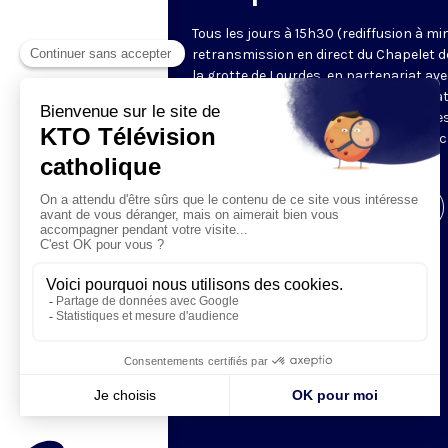
Tous les jours à 15h30 (rediffusion à min
retransmission en direct du Chapelet d
la grotte de Lourdes, en partenariat ave
Sanctuaires. Chaque jour, l'une des qua
méditations des mystères du Rosaire e
proposée en communion de prière avec
pèlerins à Lourdes.
Visiter la page de l'émission