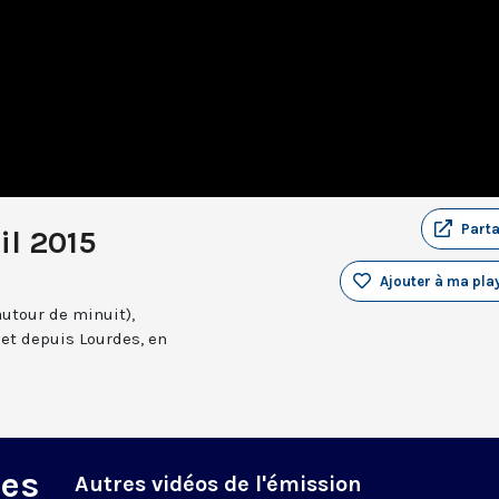
Part
il 2015
Ajouter à ma play
autour de minuit),
et depuis Lourdes, en
des
Autres vidéos de l'émission