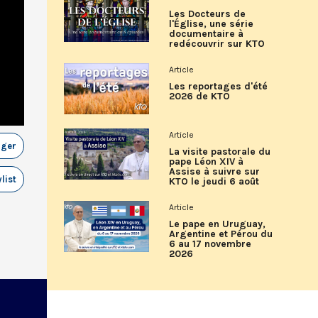
Les Docteurs de
l'Église, une série
documentaire à
redécouvrir sur KTO
Article
Les reportages d'été
2026 de KTO
Article
ager
La visite pastorale du
pape Léon XIV à
Assise à suivre sur
list
KTO le jeudi 6 août
Article
Le pape en Uruguay,
Argentine et Pérou du
6 au 17 novembre
2026