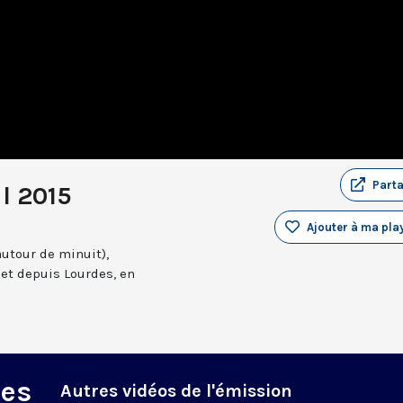
Part
il 2015
Ajouter à ma play
autour de minuit),
et depuis Lourdes, en
des
Autres vidéos de l'émission