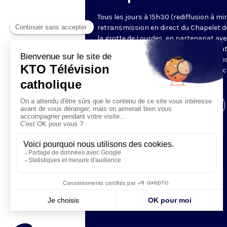
Tous les jours à 15h30 (rediffusion à min
retransmission en direct du Chapelet d
la grotte de Lourdes, en partenariat ave
Sanctuaires. Chaque jour, l'une des qua
méditations des mystères du Rosaire e
proposée en communion de prière avec
pèlerins à Lourdes.
Visiter la page de l'émission