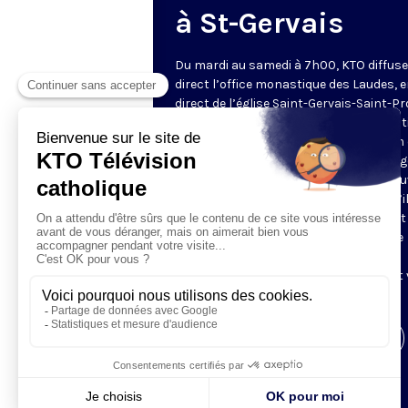
à St-Gervais
Du mardi au samedi à 7h00, KTO diffuse
direct l’office monastique des Laudes, 
direct de l’église Saint-Gervais-Saint-Pr
(Paris IVe), avec les Fraternités Monas
de Jérusalem. Les Laudes – dont le nom
dérivé du terme latin qui signifie "louang
sont d’abord la prière de louange qui ou
journée pour remercier Dieu du don qu’i
fait de ce jour nouveau, et le placer tout
entier sous son regard. Mais son heure
matinale éveille aussi le souvenir de la
Résurrection du Seigneur, "soleil levant
nous visiter" (Lc 1,28).
Visiter la page de l'émission