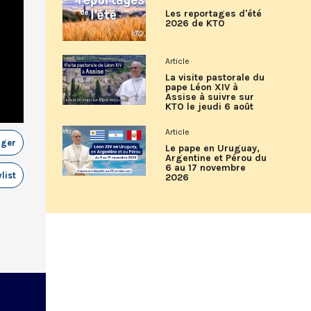
Les reportages d'été
2026 de KTO
Article
La visite pastorale du
pape Léon XIV à
Assise à suivre sur
KTO le jeudi 6 août
Article
ager
Le pape en Uruguay,
Argentine et Pérou du
6 au 17 novembre
list
2026