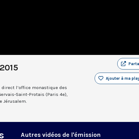
Part
 2015
Ajouter à ma play
 direct l’office monastique des
Gervais-Saint-Protais (Paris 4e),
e Jérusalem.
s
Autres vidéos de l'émission