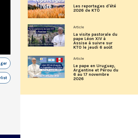
Les reportages d'été
2026 de KTO
Article
La visite pastorale du
pape Léon XIV à
Assise à suivre sur
KTO le jeudi 6 août
Article
ager
Le pape en Uruguay,
Argentine et Pérou du
6 au 17 novembre
list
2026