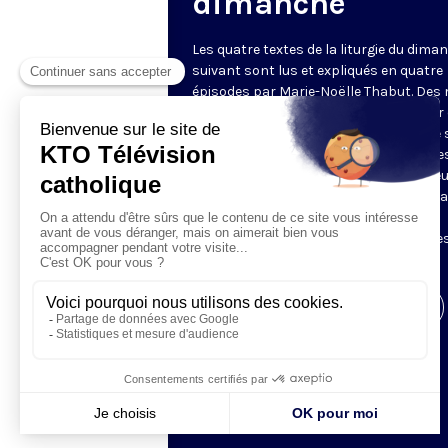
dimanche
Les quatre textes de la liturgie du dima
suivant sont lus et expliqués en quatre
épisodes par Marie-Noëlle Thabut. Des
simples et lumineux pour aller au cœur 
Révélation biblique, entrer dans ce que 
Luc appelle « l’intelligence des Écritures
Chaque jour, vivez avec la Parole de Dieu
Lundi, la première lecture ; mardi, le ps
mercredi, la deuxième lecture ; jeudi,
l’Évangile ; vendredi, les quatre épisodes
suite.
Visiter la page de l'émission