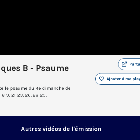
Part
âques B - Psaume
Ajouter à ma play
nte le psaume du 4e dimanche de
 8-9, 21-23, 26, 28-29,
Autres vidéos de l'émission