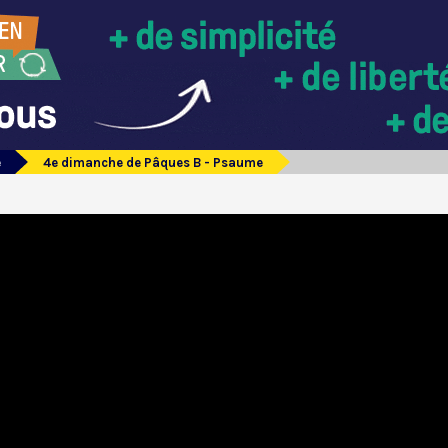
e
4e dimanche de Pâques B - Psaume