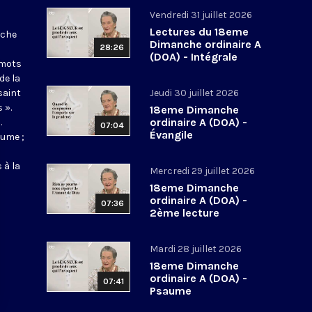
Vendredi 31 juillet 2026
Lectures du 18eme
nche
Dimanche ordinaire A
28:26
(DOA) - Intégrale
 mots
de la
saint
Jeudi 30 juillet 2026
 ».
18eme Dimanche
ordinaire A (DOA) -
.
07:04
Évangile
aume ;
 à la
Mercredi 29 juillet 2026
18eme Dimanche
ordinaire A (DOA) -
07:36
2ème lecture
Mardi 28 juillet 2026
18eme Dimanche
ordinaire A (DOA) -
07:41
Psaume