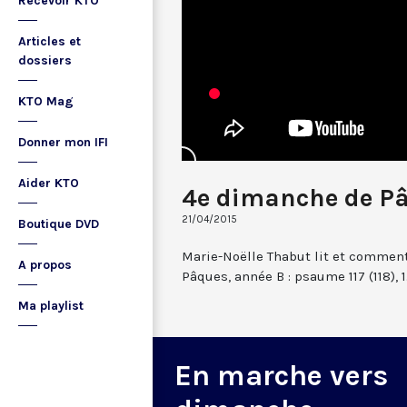
Recevoir KTO
Articles et
dossiers
KTO Mag
Donner mon IFI
Aider KTO
4e dimanche de P
21/04/2015
Boutique DVD
Marie-Noëlle Thabut lit et comme
A propos
Pâques, année B : psaume 117 (118), 1.
Ma playlist
En marche vers