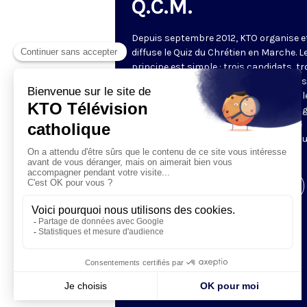
Q.C.M.
Depuis septembre 2012, KTO organise e
diffuse le Quiz du Chrétien en Marche. L
principe est simple : trois candidats, tr
manches. Les deux premières manches
jeu permettent de choisir les deux meil
candidats pour la manche finale. Le ga
de l'émission revient à la fin du mois se
confronter à deux autres gagnants po
tenter de gagner le lot majeur.
Visiter la page de l'émission