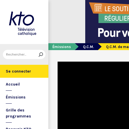
Émissions
Q.C.M.
Q.C.M. de ma
Se connecter
Accueil
Émissions
Grille des
programmes