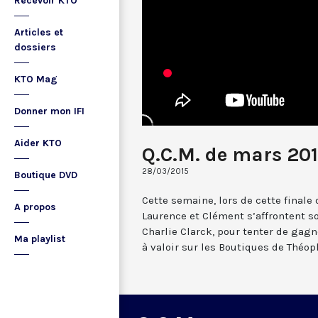
Recevoir KTO
Articles et
dossiers
KTO Mag
Donner mon IFI
Aider KTO
Q.C.M. de mars 201
28/03/2015
Boutique DVD
Cette semaine, lors de cette finale
A propos
Laurence et Clément s’affrontent s
Charlie Clarck, pour tenter de gagn
Ma playlist
à valoir sur les Boutiques de Théoph