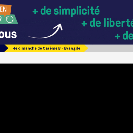
e
4e dimanche de Carême B - Évangile