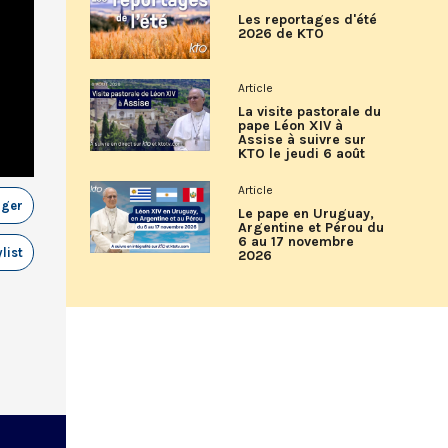
Les reportages d'été
2026 de KTO
Article
La visite pastorale du
pape Léon XIV à
Assise à suivre sur
KTO le jeudi 6 août
Article
ager
Le pape en Uruguay,
Argentine et Pérou du
6 au 17 novembre
list
2026