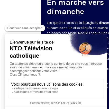
En marche vers
dimanche
Les quatre textes de la liturgie du dima
suivant sont lus et expliqués en quatre
épisodes par Marie-Noëlle Thabut. Des
simples et lumineux pour aller au cœur 
Révélation biblique, entrer dans ce que 
Luc appelle « l’intelligence des Écritures
Chaque jour, vivez avec la Parole de Dieu
Lundi, la première lecture ; mardi, le ps
mercredi, la deuxième lecture ; jeudi,
l’Évangile ; vendredi, les quatre épisodes
suite.
Visiter la page de l'émission