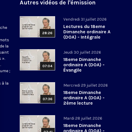
Autres vidéos de l'émission
Vendredi 31 juillet 2026
Lectures du 18eme
nche
Dimanche ordinaire A
28:26
(DOA) - Intégrale
 mots
de la
saint
Jeudi 30 juillet 2026
 ».
18eme Dimanche
ordinaire A (DOA) -
.
07:04
Évangile
aume ;
 à la
Mercredi 29 juillet 2026
18eme Dimanche
ordinaire A (DOA) -
07:36
2ème lecture
Mardi 28 juillet 2026
18eme Dimanche
ordinaire A (DOA) -
07:41