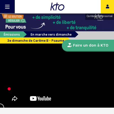
Contenu sponsorisé
Émissions
En marche vers dimanche
3e dimanche de Carême B - Psaume
Faire un don à KTO