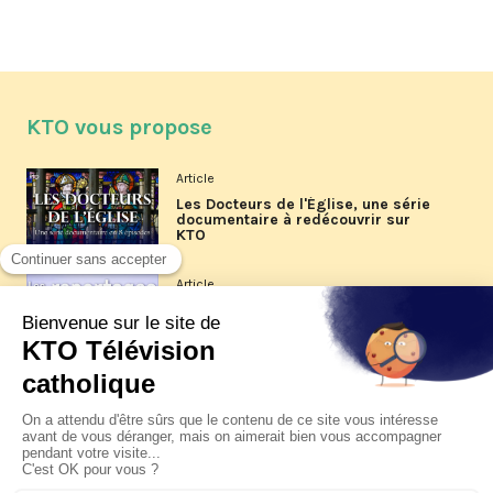
KTO vous propose
Article
Les Docteurs de l'Église, une série
documentaire à redécouvrir sur
KTO
Article
Les reportages d'été 2026 de KTO
Article
La visite pastorale du pape Léon
XIV à Assise à suivre sur KTO le
jeudi 6 août
Article