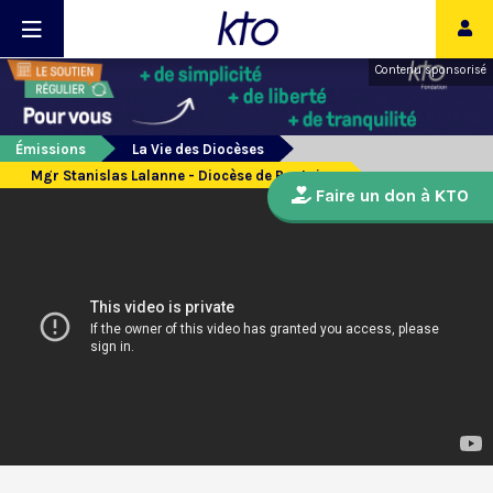
Contenu sponsorisé
Émissions
La Vie des Diocèses
Mgr Stanislas Lalanne - Diocèse de Pontoise
Faire un don à KTO