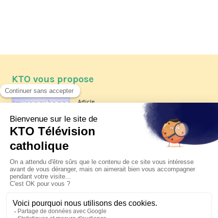
KTO vous propose
Article
Les reportages d'été 2026 de KTO
Article
La visite pastorale du pape Léon
XIV à Assise à suivre sur KTO le
jeudi 6 août
Article
Le pape en Uruguay, Argentine et
Pérou du 6 au 17 novembre 2026