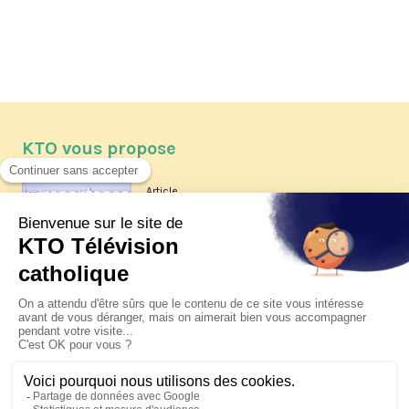
KTO vous propose
Article
Les reportages d'été 2026 de KTO
Article
La visite pastorale du pape Léon
XIV à Assise à suivre sur KTO le
jeudi 6 août
Article
Le pape en Uruguay, Argentine et
Pérou du 6 au 17 novembre 2026