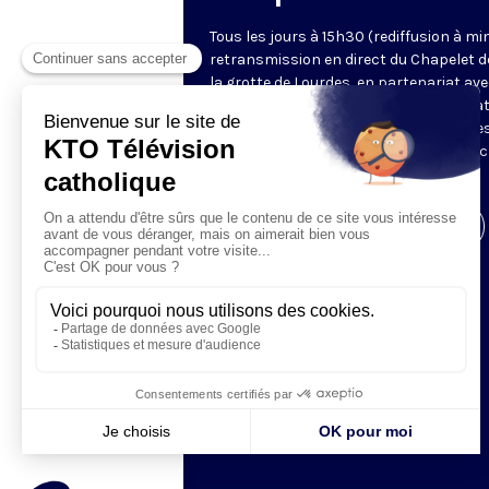
Tous les jours à 15h30 (rediffusion à min
retransmission en direct du Chapelet d
la grotte de Lourdes, en partenariat ave
Sanctuaires. Chaque jour, l'une des qua
méditations des mystères du Rosaire e
proposée en communion de prière avec
pèlerins à Lourdes.
Visiter la page de l'émission