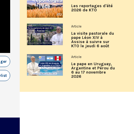
Les reportages d'été
2026 de KTO
Article
La visite pastorale du
pape Léon XIV à
Assise à suivre sur
KTO le jeudi 6 août
Article
ager
Le pape en Uruguay,
Argentine et Pérou du
6 au 17 novembre
list
2026