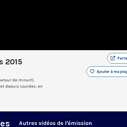
Part
s 2015
Ajouter à ma play
autour de minuit),
et depuis Lourdes, en
des
Autres vidéos de l'émission