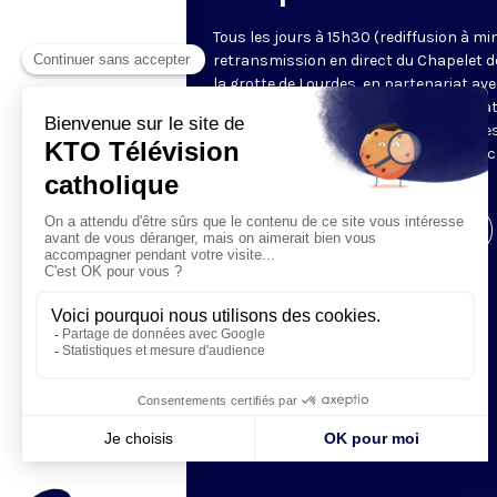
Tous les jours à 15h30 (rediffusion à min
retransmission en direct du Chapelet d
la grotte de Lourdes, en partenariat ave
Sanctuaires. Chaque jour, l'une des qua
méditations des mystères du Rosaire e
proposée en communion de prière avec
pèlerins à Lourdes.
Visiter la page de l'émission