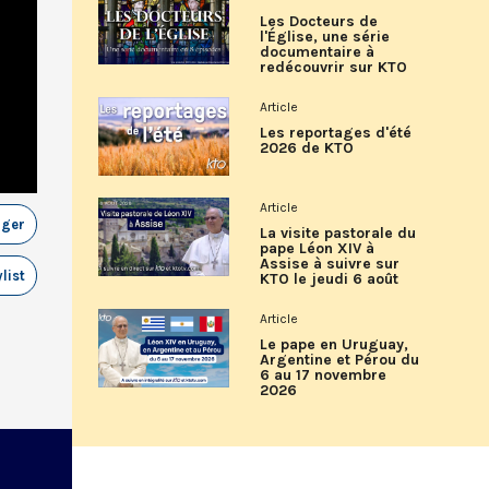
Les Docteurs de
l'Église, une série
documentaire à
redécouvrir sur KTO
Article
Les reportages d'été
2026 de KTO
Article
ager
La visite pastorale du
pape Léon XIV à
Assise à suivre sur
list
KTO le jeudi 6 août
Article
Le pape en Uruguay,
Argentine et Pérou du
6 au 17 novembre
2026