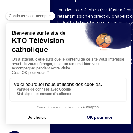
Tous les jours à 15h30 (rediffusion à min
retransmission en direct du Chapelet d
la grotte de Lourdes, en partenariat ave
Sanctuaires. Chaque jour, l'une des qua
méditations des mystères du Rosaire e
proposée en communion de prière avec
pèlerins à Lourdes.
Visiter la page de l'émission