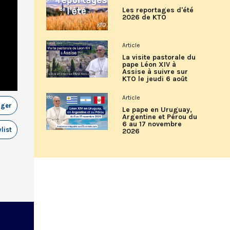
Les reportages d'été
2026 de KTO
Article
La visite pastorale du
pape Léon XIV à
Assise à suivre sur
KTO le jeudi 6 août
Article
ager
Le pape en Uruguay,
Argentine et Pérou du
6 au 17 novembre
list
2026