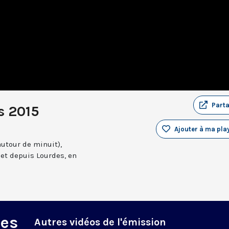
Part
s 2015
Ajouter à ma play
autour de minuit),
et depuis Lourdes, en
des
Autres vidéos de l'émission