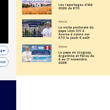
Les reportages d'été
2026 de KTO
Article
La visite pastorale du
pape Léon XIV à
Assise à suivre sur
KTO le jeudi 6 août
Article
ager
Le pape en Uruguay,
Argentine et Pérou du
6 au 17 novembre
list
2026