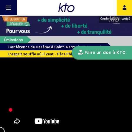
Contenu sponsorisé
Émissions
Conférence de Carême à Saint-Germain-l’Auxerrois
Faire un don à KTO
L’esprit souffle où Il veut - Père Philippe Lefebvre