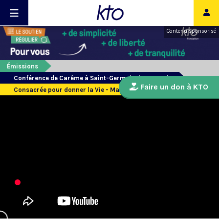
Contenu sponsorisé
Émissions
Conférence de Carême à Saint-Germain-l’Auxerrois
Faire un don à KTO
Consacrée pour donner la Vie - Marie Laetitia Calmeyn