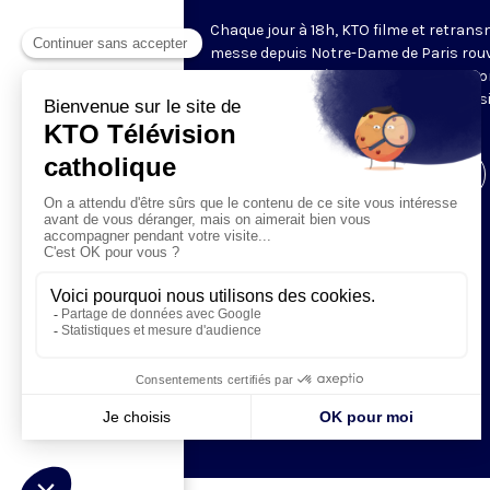
Chaque jour à 18h, KTO filme et retrans
messe depuis Notre-Dame de Paris rouv
Les textes des Vêpres et de la messe so
presque toujours ceux qu’indiquent le s
www.aelf.org
.
Visiter la page de l'émission