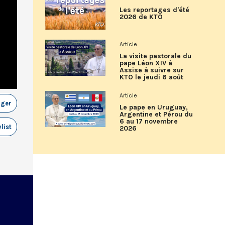
Les reportages d'été
2026 de KTO
Article
La visite pastorale du
pape Léon XIV à
Assise à suivre sur
KTO le jeudi 6 août
Article
ager
Le pape en Uruguay,
Argentine et Pérou du
6 au 17 novembre
list
2026