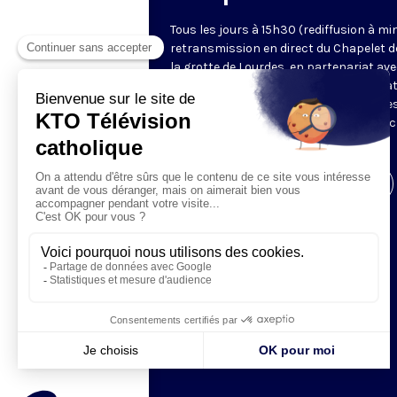
Tous les jours à 15h30 (rediffusion à min
retransmission en direct du Chapelet d
la grotte de Lourdes, en partenariat ave
Sanctuaires. Chaque jour, l'une des qua
méditations des mystères du Rosaire e
proposée en communion de prière avec
pèlerins à Lourdes.
Visiter la page de l'émission