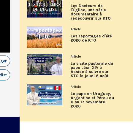
Les Docteurs de
l'Église, une série
documentaire à
redécouvrir sur KTO
Article
Les reportages d'été
2026 de KTO
Article
ager
La visite pastorale du
pape Léon XIV à
Assise à suivre sur
list
KTO le jeudi 6 août
Article
Le pape en Uruguay,
Argentine et Pérou du
6 au 17 novembre
2026