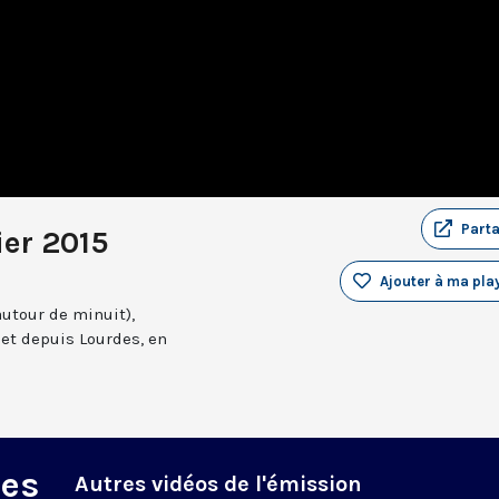
Part
ier 2015
Ajouter à ma play
autour de minuit),
et depuis Lourdes, en
des
Autres vidéos de l'émission